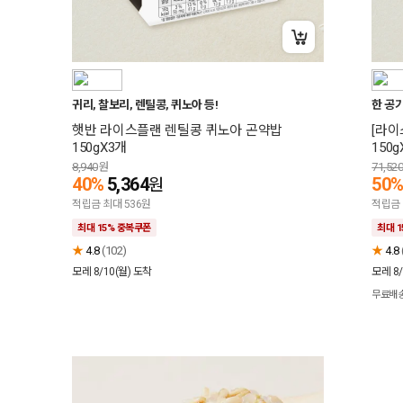
+15% 중복쿠폰
귀리, 찰보리, 렌틸콩, 퀴노아 등!
한 공기
햇반 라이스플랜 렌틸콩 퀴노아 곤약밥
[라
150gX3개
150g
8,940
원
71,52
40%
5,364
50
원
적립금 최대 536원
적립금 
최대 15% 중복쿠폰
최대 
★
4.8
(102)
★
4.8
모레 8/10(월)
도착
모레 8/
무료배