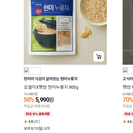
+15% 중복쿠폰
현미의 식감이 살아있는 현미누룽지
고식이섬
오쌀미X햇반 현미누룽지 800g
햇반 
11,980
원
6,980
50%
5,990
70
원
적립금 최대 599원
적립금 
최대 15% 중복쿠폰
최대 
★
4.8
(87)
★
4.6
모레 8/10(월)
도착