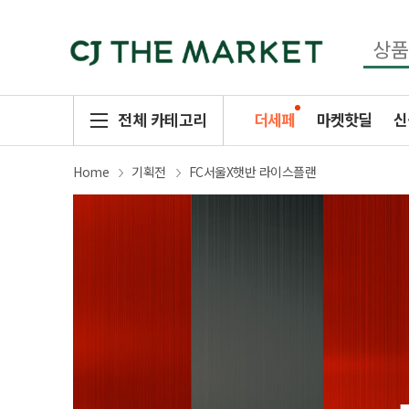
전체 카테고리
더세페
마켓핫딜
신
Home
기획전
FC서울X햇반 라이스플랜