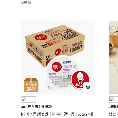
무료배송
박스특가
24
개
+15% 중복쿠폰
3000만 누적 판매 돌파!
서리태
[라이스플랜]햇반 귀리흑미곤약밥 150gx24개
햇반 