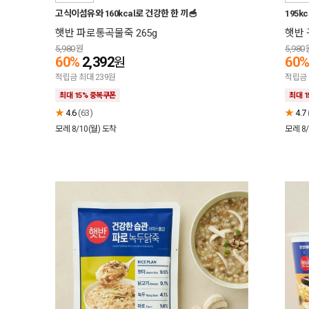
고식이섬유와 160kcal로 건강한 한 끼🥣
195k
햇반 파로통곡물죽 265g
햇반 
5,980
원
5,980
60%
2,392
60
원
적립금 최대 239원
적립금 
최대 15% 중복쿠폰
최대 
★
4.6
(63)
★
4.7
모레 8/10(월)
도착
모레 8/