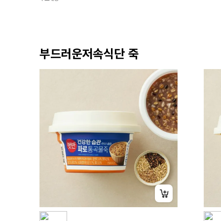
부드러운저속식단 죽
+15% 중복쿠폰