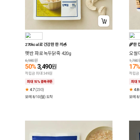
+15% 중복쿠폰
270kcal로 건강한 한 끼🥣
🌾한 컵
햇반 파로녹두닭죽 420g
오쌀미
6,980
원
1,780
50%
3,490
17
원
적립금 최대 349원
적립금 
최대 15% 중복쿠폰
최대 
★
4.7
(230)
★
4.8
모레 8/10(월)
도착
모레 8/