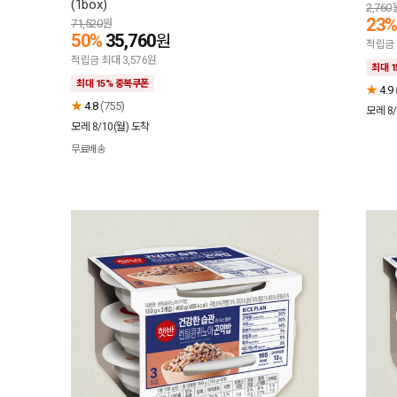
(1box)
2,760
23
71,520
원
50%
35,760
원
적립금 
적립금 최대 3,576원
최대 
최대 15% 중복쿠폰
★
4.9
★
4.8
(755)
모레 8/
모레 8/10(월)
도착
무료배송