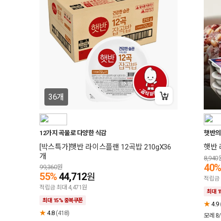
36개
+15% 중복쿠폰
12가지 곡물로 다양한 식감
햇반의
[박스특가]햇반 라이스플랜 12곡밥 210gX36
햇반 
개
8,940
40
99,360
원
55%
44,712
원
적립금 
적립금 최대 4,471원
최대 
최대 15% 중복쿠폰
★
4.9
★
4.8
(418)
모레 8/