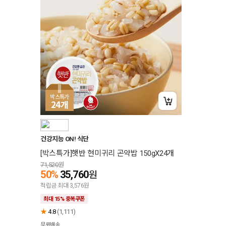
박스특가
24
개
+15% 중복쿠폰
건강지능 ON! 식단
[박스특가]햇반 현미귀리 곤약밥 150gX24개
71,520
원
50%
35,760
원
적립금 최대 3,576원
최대 15% 중복쿠폰
★
4.8
(1,111)
무료배송