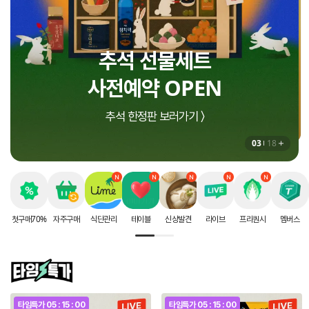
인생에 딱 한번 받는
오늘만 이 가격
추석 선물세트
라방 구성 그대로
할인 혜택
사전예약 OPEN
첫구매 70% 할인 받으러가기 〉
15% 중복할인 적용 〉
추석 한정판 보러가기 〉
03
18
첫구매70%
자주구매
식단관리
테이블
신상발견
라이브
프리퀀시
멤버스
타임특가
05 : 14 : 58
타임특가
05 : 14 : 58