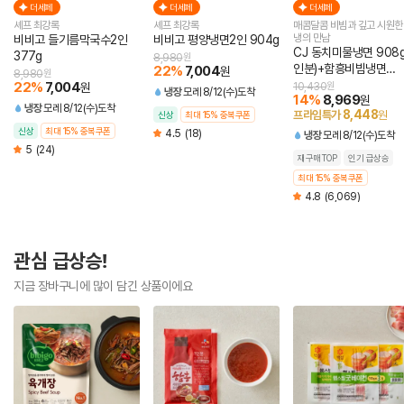
더세페
더세페
더세페
셰프 최강록
셰프 최강록
매콤달콤 비빔과 깊고 시원한
냉의 만남
비비고 들기름막국수2인
비비고 평양냉면2인 904g
CJ 동치미물냉면 908g
377g
8,980
원
인분)+함흥비빔냉면
22
%
7,004
원
8,980
원
474.4g(2인분)
22
%
7,004
원
10,430
원
냉장
모레 8/12(수)도착
14
%
8,969
원
냉장
모레 8/12(수)도착
8,448
프라임특가
원
신상
최대 15% 중복쿠폰
신상
최대 15% 중복쿠폰
4.5
(18)
냉장
모레 8/12(수)도착
5
(24)
재구매TOP
인기 급상승
최대 15% 중복쿠폰
4.8
(6,069)
관심 급상승!
지금 장바구니에 많이 담긴 상품이에요