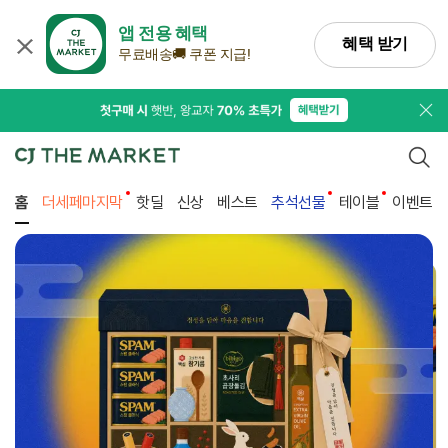
앱 전용 혜택
혜택 받기
무료배송🚚 쿠폰 지급!
프로
검색
홈
더세페마지막
핫딜
신상
베스트
추석선물
테이블
이벤트