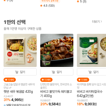
5
(3)
최대 15% 중복쿠폰
5
(3)
4.5
(120)
1만의 선택
더보기
올해 1만명 이상이 구매한 상품
담기
담기
담기
더세페
더세페
더세페
고슬고슬 밥알과 탱글한 새우의
단짠단짠 불향까지, 한국인의 소
바지락을 듬뿍 담아 깊고 시
만남 🦐
울푸드
맛
햇반 새우 볶음밥 420g
비비고 불맛가득 돼지불고
비비고 바지락칼국수
기 400g
642g(2인분)
7,240
원
31
%
4,995
원
11,980
원
10,980
원
20
%
9,584
18
%
9,003
원
원
냉동
모레 8/12(수)도착