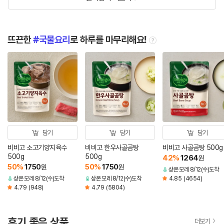
뜨끈한
국물요리
로 하루를 마무리해요!
tooltip
담기
담기
담기
비비고 소고기양지육수
비비고 한우사골곰탕
비비고 사골곰탕 500g
500g
500g
42
%
1264
원
50
%
1750
50
%
1750
원
원
상온
모레 8/12(수)도착
상온
모레 8/12(수)도착
상온
모레 8/12(수)도착
4.85
(4654)
4.79
(948)
4.79
(5804)
후기 좋은 상품
더보기