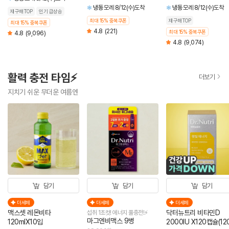
냉동
모레 8/12(수)도착
냉동
모레 8/12(수)도착
재구매TOP
인기 급상승
최대 15% 중복쿠폰
재구매TOP
최대 15% 중복쿠폰
4.8
(221)
최대 15% 중복쿠폰
4.8
(9,096)
4.8
(9,074)
활력 충전 타임⚡
더보기
지치기 쉬운 무더운 여름엔
담기
담기
담기
더세페
더세페
더세페
맥스셋 레몬비타
닥터뉴트리 비타민D
섭취 1초컷! 에너지 풀충전!⚡
마그엔비맥스 9병
120mlX10입
2000IU X120캡슐(12