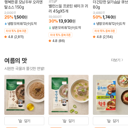
로틴🌾
행복한콩 모닝두부 오리엔
더건강한 닭가슴살 큐브
밸런스밀 프로틴 쉐이크 귀
탈소스 150g
80g
리 45gX5개
2,000
원
3,480
원
25
%
1,500
50
%
1,740
원
19,900
원
원
30
%
13,930
원
냉장
모레 8/12(수)도착
냉장
모레 8/12(수)도착
상온
모레 8/12(수)도착
최대 15% 중복쿠폰
최대 15% 중복쿠폰
최대 15% 중복쿠폰
4.8
(2,811)
4.8
(2,154)
4.8
(86)
여름의 맛
더보기
시원한 국물과 쫄깃한 면발!
담기
담기
담기