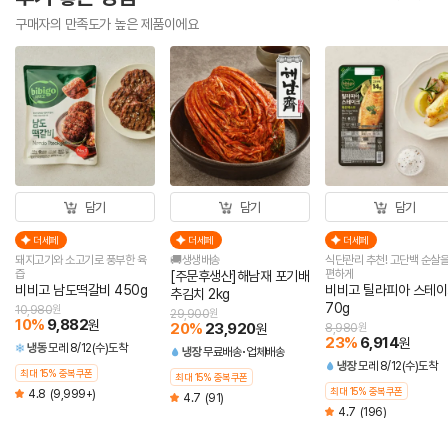
구매자의 만족도가 높은 제품이에요
담기
담기
담기
더세페
더세페
더세페
돼지고기와 소고기로 풍부한 육
🚚생생배송
식단관리 추천! 고단백 순살을
즙
편하게
[주문후생산]해남재 포기배
비비고 남도떡갈비 450g
비비고 틸라피아 스테
추김치 2kg
70g
10,980
원
29,900
원
10
%
9,882
원
20
%
23,920
원
8,980
원
23
%
6,914
원
냉동
모레 8/12(수)도착
냉장
무료배송
업체배송
냉장
모레 8/12(수)도착
최대 15% 중복쿠폰
최대 15% 중복쿠폰
최대 15% 중복쿠폰
4.8
(9,999+)
4.7
(91)
4.7
(196)