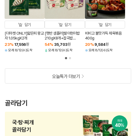
담기
담기
담기
[더마켓 ONLY]얇은피 왕교
[햇반 샘플러]발아현미밥
비비고 불맛가득 제육볶음
자 1.05kgX2개
210gX8개+잡곡밥
400g
210gX8개+찰잡곡밥
23
%
17,556
원
54
%
35,703
원
20
%
9,584
원
210gX8개+흑미밥
모레 8/12(수)도착
모레 8/12(수)도착
모레 8/12(수)도착
210gX8개(총32개)
오늘특가 더보기
골라담기
국·탕·찌개
최대
40
%
골라담기