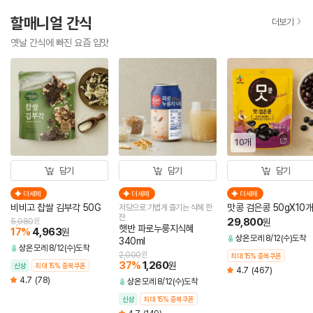
할매니얼 간식
더보기
옛날 간식에 빠진 요즘 입맛
10개
담기
담기
담기
더세페
더세페
더세페
비비고 찹쌀 김부각 50G
맛콩 검은콩 50gX10개
저당으로 가볍게 즐기는 식혜 한
잔
29,800
5,980
원
원
햇반 파로누룽지식혜
17
%
4,963
원
상온
모레 8/12(수)도착
340ml
상온
모레 8/12(수)도착
2,000
원
최대 15% 중복쿠폰
37
%
1,260
원
신상
최대 15% 중복쿠폰
4.7
(467)
4.7
(78)
상온
모레 8/12(수)도착
신상
최대 15% 중복쿠폰