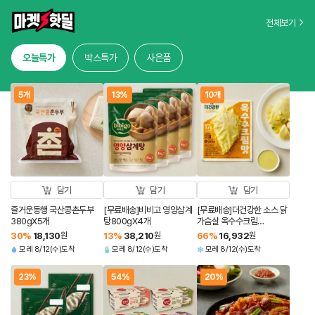
전체보기
오늘특가
박스특가
사은품
5개
13%
10개
담기
담기
담기
즐거운동행 국산콩촌두부
[무료배송]비비고 영양삼계
[무료배송]더건강한 소스 닭
380gX5개
탕800gX4개
가슴살 옥수수크림
100gX10개
30
%
18,130
원
13
%
38,210
원
66
%
16,932
원
모레 8/12(수)도착
모레 8/12(수)도착
모레 8/12(수)도착
23%
54%
20%