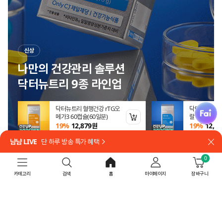
신상
나만의 건강관리 솔루션
닥터뉴트리 9종 라인업
fai
일 참치
닥터뉴트리 혈행건강 rTG오
닥터뉴트리 
 (엑스트라버진
메가3 60캡슐(60일분)
랄 B+ X60정
장바구니 담기
장바구니 담기
원
19%
12,879
원
19%
12,87
냠냠 LIVE
단 하루 방송 특가 혜택
닫
0
신상발견 바로가기
카테고리
검색
홈
마이페이지
장바구니