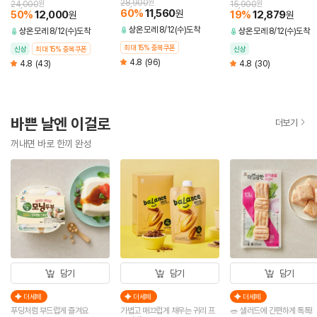
분)
28,900
원
24,000
원
15,900
원
60
%
11,560
원
50
%
12,000
19
%
12,879
원
원
상온
모레 8/12(수)도착
상온
모레 8/12(수)도착
상온
모레 8/12(수)도착
최대 15% 중복쿠폰
신상
최대 15% 중복쿠폰
신상
4.8
(96)
4.8
(43)
4.8
(30)
바쁜 날엔 이걸로
더보기
꺼내면 바로 한끼 완성
담기
담기
담기
더세페
더세페
더세페
푸딩처럼 부드럽게 즐겨요
가볍고 매끄럽게 채우는 귀리 프
🥗 샐러드에 간편하게 톡톡!