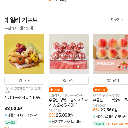
4.7
(149)
데일리 기프트
더보기
부담 없이 센스있게
담기
담기
담기
10가지 구황작물 모양의 달콤디
더세페
더세페
저트
✨프리미엄과일전문 수플린✨
🩷피치 못할 달콤함🩷
정남미 구황작물빵 10종세
수플린 경북 고당도 세척사
수플린 백도 복숭아 1.5
트
과 총 2kg(8~10입)
24,000
원
38,000
원
6
%
22,560
원
26,700
원
6
%
25,098
원
냉동
모레 8/12(수)도착
상온
무료배송
업체배송
상온
무료배송
업체배송
신규입점
신규입점
최대 15% 중복쿠