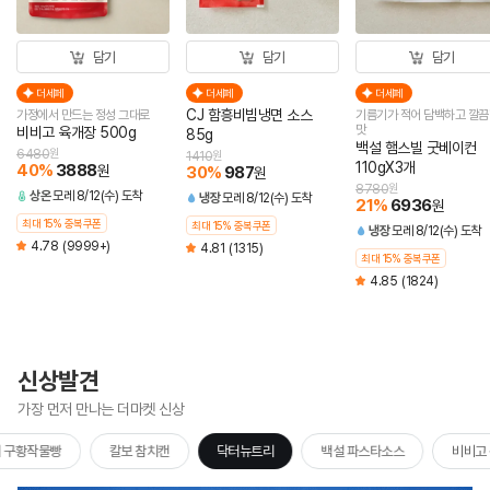
담기
담기
담기
더세페
더세페
더세페
CJ 함흥비빔냉면 소스
가정에서 만드는 정성 그대로
기름기가 적어 담백하고 깔끔
맛
비비고 육개장 500g
85g
백설 햄스빌 굿베이컨
6480
원
1410
원
110gX3개
40
%
3888
원
30
%
987
원
8780
원
상온
모레 8/12(수) 도착
냉장
모레 8/12(수) 도착
21
%
6936
원
최대 15% 중복쿠폰
최대 15% 중복쿠폰
냉장
모레 8/12(수) 도착
4.78
(9999+)
4.81
(1315)
최대 15% 중복쿠폰
4.85
(1824)
신상발견
가장 먼저 만나는 더마켓 신상
 구황작물빵
칼보 참치캔
닥터뉴트리
백설 파스타소스
비비고