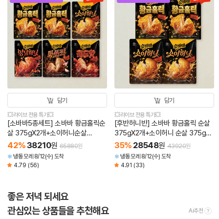
담기
담기
💥라이브 전용 특가💥
💥라이브 전용 특가💥
[소바바5종세트] 소바바 황금홀릭순
[후반허니반] 소바바 황금홀릭 순살
살 375gX2개+소이허니순살
375gX2개+소이허니 순살 375gX2
375g+양념허니순살 375g+마쏘킥
개(총 4개)
42
%
38210
35
%
28548
원
원
65880
43920
원
원
순살 375g+레드핫순살 375g(총 6
냉동
모레 8/12(수) 도착
냉동
모레 8/12(수) 도착
개)
4.79
(56)
4.91
(33)
좋은 저녁 되세요
관심있는 상품들을 추천해요
Ai추천
tool