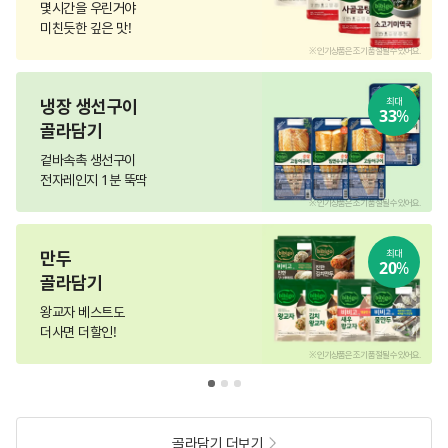
몇시간을 우린거야
미친듯한 깊은 맛!
.
※ 인기상품은 조기 품절될 수 있어요.
냉장 생선구이
최대
33
%
골라담기
겉바속촉 생선구이
전자레인지 1분 뚝딱
.
※ 인기상품은 조기 품절될 수 있어요.
만두
최대
20
%
골라담기
왕교자 베스트도
더사면 더할인!
.
※ 인기상품은 조기 품절될 수 있어요.
골라담기 더보기