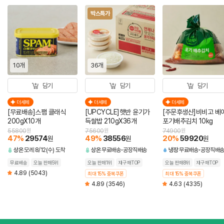
박스특가
10개
36개
담기
담기
담기
더세페
더세페
더세페
[무료배송]스팸 클래식
[UPCYCLE]햇반 윤기가
[주문후생산]비비고 베
200gX10개
득쌀밥 210gX36개
포기배추김치 10kg
55800
원
75600
원
74900
원
47
%
29574
49
%
38556
20
%
59920
원
원
원
상온
모레 8/12(수) 도착
상온
무료배송
공장직배송
냉장
무료배송
공장직배
무료배송
오늘 판매5위
오늘 판매1위
재구매TOP
오늘 판매8위
재구매TOP
4.89
(5043)
최대 15% 중복쿠폰
최대 15% 중복쿠폰
4.89
(3546)
4.63
(4335)