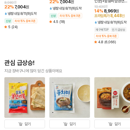
인분)+함흥비빔냉면
22
%
7,004
원
8,980
원
474.4g(2인분)
22
%
7,004
원
10,430
원
냉장
내일 8/11(화)도착
14
%
8,969
원
냉장
내일 8/11(화)도착
8,448
프라임특가
원
신상
최대 15% 중복쿠폰
신상
최대 15% 중복쿠폰
4.5
(18)
냉장
내일 8/11(화)도착
5
(24)
재구매TOP
인기 급상승
최대 15% 중복쿠폰
4.8
(6,066)
관심 급상승!
지금 장바구니에 많이 담긴 상품이에요
담기
담기
담기