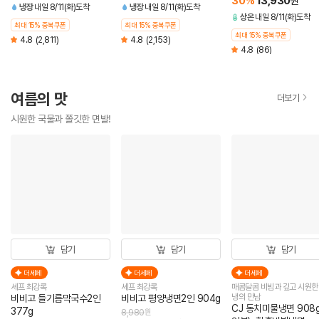
30
%
13,930
원
냉장
내일 8/11(화)도착
냉장
내일 8/11(화)도착
상온
내일 8/11(화)도착
최대 15% 중복쿠폰
최대 15% 중복쿠폰
최대 15% 중복쿠폰
4.8
(2,811)
4.8
(2,153)
4.8
(86)
여름의 맛
더보기
시원한 국물과 쫄깃한 면발!
담기
담기
담기
더세페
더세페
더세페
셰프 최강록
셰프 최강록
매콤달콤 비빔과 깊고 시원한
냉의 만남
비비고 들기름막국수2인
비비고 평양냉면2인 904g
CJ 동치미물냉면 908g
377g
8,980
원