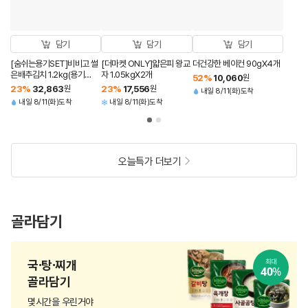
담기
담기
담기
[숨쉬는용기SET]비비고 썰
[더마켓 ONLY]얇은피 왕교
더건강한 베이컨 90gX4개
은배추김치 1.2kg(용기
자 1.05kgX2개
52
%
10,060
원
형)+총각김치 1.2kg(용기
23
%
32,863
원
23
%
17,556
원
내일 8/11(화)도착
형) (총 2개)
내일 8/11(화)도착
내일 8/11(화)도착
오늘특가 더보기
골라담기
국·탕·찌개
최대
40
%
골라담기
몇시간을 우린거야