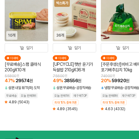
박스특가
10개
36개
담기
담기
담기
더세페
더세페
더세페
[무료배송]스팸 클래식
[UPCYCLE]햇반 윤기가
[주문후생산]비비고 베
200gX10개
득쌀밥 210gX36개
포기배추김치 10kg
55800
원
75600
원
74900
원
47
%
29574
49
%
38556
20
%
59920
원
원
원
상온
내일 8/11(화) 도착
상온
무료배송
공장직배송
냉장
무료배송
공장직배
무료배송
오늘 판매9위
오늘 판매1위
재구매TOP
오늘 판매8위
재구매TOP
4.89
(5043)
최대 15% 중복쿠폰
최대 15% 중복쿠폰
4.89
(3545)
4.63
(4332)