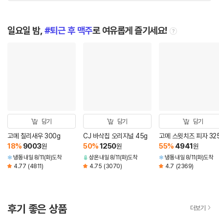
일요일 밤,
퇴근 후 맥주
로 여유롭게 즐기세요!
tooltip
담기
담기
담기
고메 칠리새우 300g
CJ 바삭칩 오리지널 45g
고메 스윗치즈 피자 32
18
%
9003
50
%
1250
55
%
4941
원
원
원
냉동
내일 8/11(화)도착
상온
내일 8/11(화)도착
냉동
내일 8/11(화)도착
4.77
(4811)
4.75
(3070)
4.7
(2369)
후기 좋은 상품
더보기