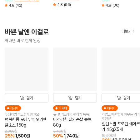
4.8
(96)
4.8
(42)
4.8
(30)
바쁜 날엔 이걸로
더보기
꺼내면 바로 한끼 완성
담기
담기
담기
더세페
더세페
더세페
푸딩처럼 부드럽게 즐겨요
🥗 샐러드에 간편하게 톡톡!
가볍고 매끄럽게 채우는 귀리
로틴🌾
행복한콩 모닝두부 오리엔
더건강한 닭가슴살 큐브
밸런스밀 프로틴 쉐이크
탈소스 150g
80g
리 45gX5개
2,000
원
3,480
원
25
%
1,500
50
%
1,740
원
원
19,900
원