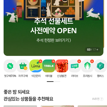
인생에 딱 한번 받는
지금 더세페에서만!
추석 선물세트
8월 셀렉션 구매혜택
할인 혜택
사전예약 OPEN
상하목장 프로즌 그릭요거트 증정 〉
첫구매 70% 할인 받으러가기 〉
추석 한정판 보러가기 〉
03
17
첫구매70%
자주구매
식단관리
테이블
신상발견
라이브
프리퀀시
멤버스
좋은 밤 되세요
관심있는 상품들을 추천해요
Ai추천
tool