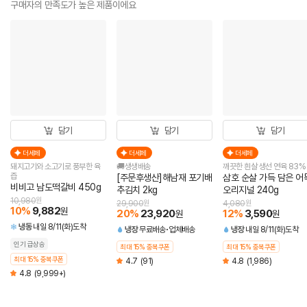
구매자의 만족도가 높은 제품이에요
담기
담기
담기
더세페
더세페
더세페
돼지고기와 소고기로 풍부한 육
🚚생생배송
깨끗한 흰살 생선 연육 83%
즙
[주문후생산]해남재 포기배
삼호 순살 가득 담은 어
비비고 남도떡갈비 450g
추김치 2kg
오리지널 240g
10,980
원
29,900
원
4,080
원
10
%
9,882
원
20
%
23,920
12
%
3,590
원
원
냉동
내일 8/11(화)도착
냉장
무료배송
업체배송
냉장
내일 8/11(화)도착
인기 급상승
최대 15% 중복쿠폰
최대 15% 중복쿠폰
최대 15% 중복쿠폰
4.7
(91)
4.8
(1,986)
4.8
(9,999+)