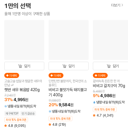
1만의 선택
더보기
올해 1만명 이상이 구매한 상품
담기
담기
담기
더세페
더세페
더세페
고슬고슬 밥알과 탱글한 새우의
단짠단짠 불향까지, 한국인의 소
겉바속촉 든든한 한 끼
만남 🦐
울푸드
비비고 갈치구이 70g
햇반 새우 볶음밥 420g
비비고 불맛가득 돼지불고
5,480
원
기 400g
9
%
4,986
7,240
원
원
31
%
4,995
원
11,980
원
냉장
내일 8/11(화)도착
20
%
9,584
원
냉동
내일 8/11(화)도착
최대 15% 중복쿠폰
냉동
내일 8/11(화)도착
재구매TOP
인기 급상승
4.7
(4,341)
최대 15% 중복쿠폰
최대 15% 중복쿠폰
4.8
(219)
4.8
(9,095)