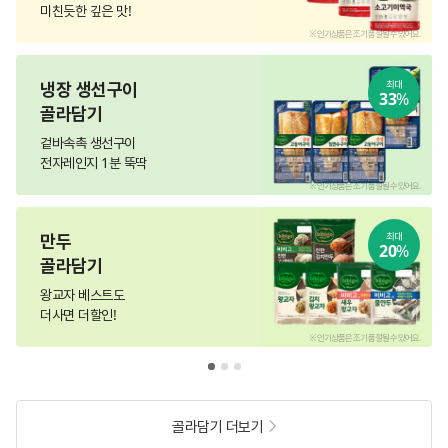
미친듯한 깊은 맛!
.
※ 인기상품은 조기 품절될 수 있어요.
냉장 생선구이
최대
33
%
골라담기
겉바속촉 생선구이
전자레인지 1분 뚝딱
.
※ 인기상품은 조기 품절될 수 있어요.
만두
최대
20
%
골라담기
왕교자 베스트도
더사면 더할인!
.
※ 인기상품은 조기 품절될 수 있어요.
골라담기 더보기