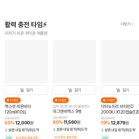
활력 충전 타임⚡
더보기
지치기 쉬운 무더운 여름엔
담기
담기
담기
더세페
더세페
더세페
맥스셋 레몬비타
닥터뉴트리 비타민D
섭취 1초컷! 에너지 풀충전!⚡
마그엔비맥스 9병
120mlX10입
2000IU X120캡슐(12
분)
28,900
원
24,000
원
15,900
원
60
%
11,560
원
50
%
12,000
19
%
12,879
원
원
상온
내일 8/11(화)도착
상온
내일 8/11(화)도착
상온
내일 8/11(화)도착
최대 15% 중복쿠폰
신상
최대 15% 중복쿠폰
신상