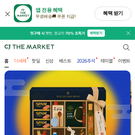
앱 전용 혜택
혜택 받기
무료배송🚚 쿠폰 지급!
프로
검색
홈
더세페
핫딜
신상
베스트
2026추석
테이블
이벤트