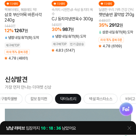
더세페
더세페
더세페
떡볶이에도, 볶음에도 딱!
속까지 시원한🧊 숙성 동치미 육
달콤한 우리 가족 건강 간식
수
삼호 부산어묵 바른사각
햇반솥반 꿀약밥 210g
CJ 동치미냉면육수 300g
240g
4480
원
35
%
2912
1410
원
원
1440
원
30
%
987
원
12
%
1267
원
상온
내일 8/11(화) 도착
냉장
내일 8/11(화) 도착
냉장
내일 8/11(화) 도착
최대 15% 중복쿠폰
재구매TOP
인기 급상승
재구매TOP
4.78
(6169)
4.83
(5147)
최대 15% 중복쿠폰
4.78
(4861)
신상발견
가장 먼저 만나는 더마켓 신상
 구황작물빵
칼보 참치캔
닥터뉴트리
백설 파스타소스
비비고
fai
냠냠 라이브
입장까지
10 : 18 : 35
남았어요
닫