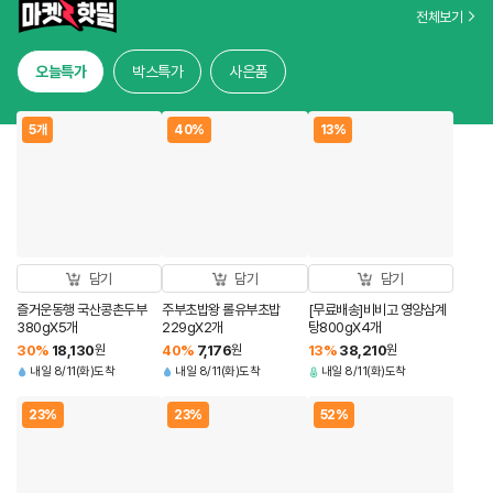
전체보기
오늘특가
박스특가
사은품
5개
40%
13%
담기
담기
담기
즐거운동행 국산콩촌두부
주부초밥왕 롤유부초밥
[무료배송]비비고 영양삼계
380gX5개
229gX2개
탕800gX4개
30
%
18,130
원
40
%
7,176
원
13
%
38,210
원
내일 8/11(화)도착
내일 8/11(화)도착
내일 8/11(화)도착
23%
23%
52%