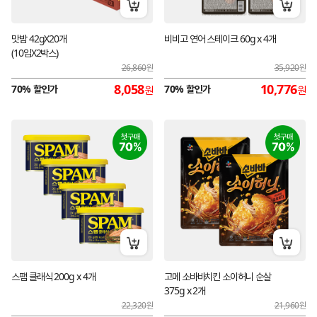
장바구니 담기
장바구
맛밤 42gX20개
비비고 연어 스테이크 60g x 4개
(10입X2박스)
26,860
원
35,920
원
8,058
10,776
70% 할인가
70% 할인가
원
원
장바구니 담기
장바구
스팸 클래식 200g x 4개
고메 소바바치킨 소이허니 순살
375g x 2개
22,320
원
21,960
원