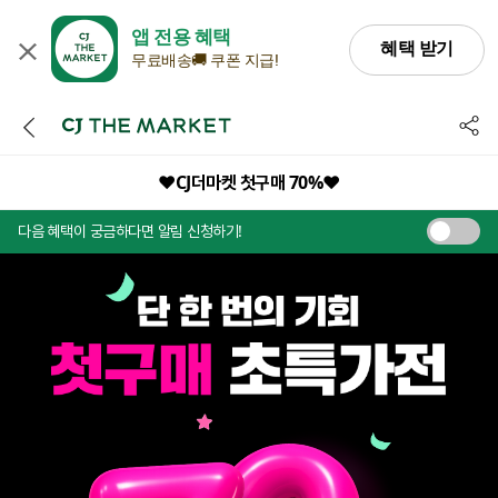
앱 전용 혜택
혜택 받기
무료배송🚚 쿠폰 지급!
공유
❤️CJ더마켓 첫구매 70%❤️
다음 혜택이 궁금하다면 알림 신청하기!
70%