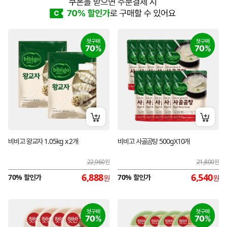
장바구니 담기
장바구
비비고 왕교자 1.05kg x 2개
비비고 사골곰탕 500gX10개
22,960
원
21,800
원
6,888
6,540
70% 할인가
70% 할인가
원
원