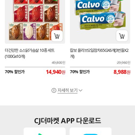
장바구니 담기
장바구
더건강한 소스닭가슴살 10종 세트
칼보 올리브오일참치65GX6개(3번들X2
(100Gx10개)
개)
49,800
원
29,960
원
14,940
8,988
70% 할인가
70% 할인가
원
원
자세히 보기
CJ더마켓 APP 다운로드