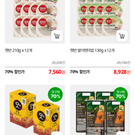
장바구니 담기
장바구
햇반 210g x 12개
햇반 발아현미밥 130g x 12개
25,200
원
29,760
원
7,560
8,928
70% 할인가
70% 할인가
원
원