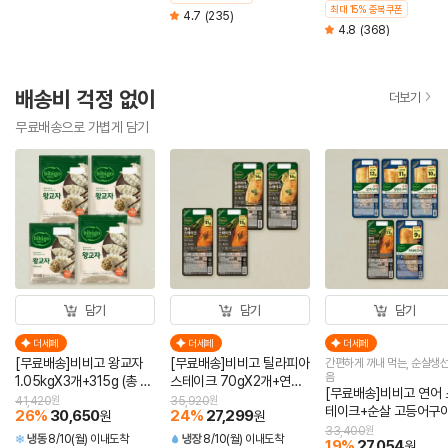
최대 15% 중복쿠폰
4.7
(235)
4.8
(368)
배송비 걱정 없이
더보기
무료배송으로 가볍게 담기
담기
담기
담기
더세페
더세페
더세페
[무료배송]비비고 왕교자
[무료배송]비비고 틸라피아
간편하게 꺼내 먹는, 순살생선
음
1.05kgX3개+315g (총 4
스테이크 70gX2개+연어
[무료배송]비비고 연어 
개)
스테이크 60gX2개 (총 4
41,420
원
35,920
원
테이크+순살 고등어구
26
%
30,650
24
%
27,299
원
원
개)
+순살 삼치구이+순살 
33,400
원
냉동
8/10(월) 이내도착
냉장
8/10(월) 이내도착
19
%
27,054
원
미구이+순살 임연수구