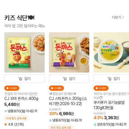
키즈 식단🍽️
더보기
아이 밥 고민 덜어주는 메뉴
담기
담기
담기
더세페
더세페
더세페
한입에 쏙! 우리아이 밥반찬
🥩통등심이 통째로!🥩
100% 유기농 쌀과 물로만 
어요🧒
CJ 꼬마 돈까스 400g
CJ 스틱돈까스 200g (소
푸키루키 유기농쌀밥
비기한:2026-10-22)
5,480
원
130gX3번들
9,980
원
냉동
8/10(월) 이내도착
30
%
6,986
원
5,900
원
43
%
3,363
원
최대 15% 중복쿠폰
냉동
8/10(월) 이내도착
4.8
(3,119)
상온
8/10(월) 이내도착
최대 15% 중복쿠폰