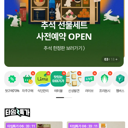
인생에 딱 한번 받는
지금 더세페에서만!
추석 선물세트
8월 셀렉션 구매혜택
할인 혜택
사전예약 OPEN
상하목장 프로즌 그릭요거트 증정 〉
첫구매 70% 할인 받으러가기 〉
추석 한정판 보러가기 〉
03
18
첫구매70%
자주구매
식단관리
테이블
신상발견
라이브
프리퀀시
멤버스
타임특가
06 : 33 : 11
타임특가
06 : 33 : 11