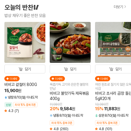
오늘의 반찬🥢
더보기
밥상 채우기 좋은 반찬 모음
담기
담기
담기
더세페
더세페
더세페
비비고 겉절이 800G
육즙가득 고기와 은은한 불향의
여린 원초로 질기지 않은 오
만남
식감
15,900
원
비비고 불맛가득 제육볶음
비비고 초사리 곱창 돌
냉장
8/10(월) 이내도착
400g
5gX20개
11,980
원
13,980
원
신상
최대 15% 중복쿠폰
20
%
9,584
15
%
11,883
원
원
4.3
(7)
냉동
8/10(월) 이내도착
상온
8/10(월) 이내도착
최대 15% 중복쿠폰
최대 15% 중복쿠폰
4.8
(260)
4.8
(101)