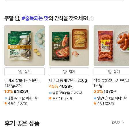
주말 밤,
중독되는 맛
의 간식을 찾으세요!
tooltip
담기
담기
담기
비비고 찰보리 감자만두
비비고 통새우만두 200g
백설 숯불갈비맛 후랑크
400gx2개
120g
45
%
4829
원
10
%
9432
23
%
1370
원
원
냉동
8/10(월) 이내도착
냉동
8/10(월) 이내도착
4.77
(3778)
냉장
8/10(월) 이내도착
4.84
(4073)
4.81
(2673)
후기 좋은 상품
더보기