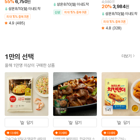
55
%
6,750
원
4,980
원
상온
8/10(월) 이내도착
20
%
3,984
원
상온
8/10(월) 이내도착
신상
최대 15% 중복쿠폰
상온
8/10(월) 이내도착
최대 15% 중복쿠폰
최대 15% 중복쿠폰
4.9
(485)
4.8
(328)
1만의 선택
더보기
올해 1만명 이상이 구매한 상품
1+1
담기
담기
담기
더세페
더세페
더세페
고슬고슬 밥알과 탱글한 새우의
단짠단짠 불향까지, 한국인의 소
촉촉 담백한 간식~