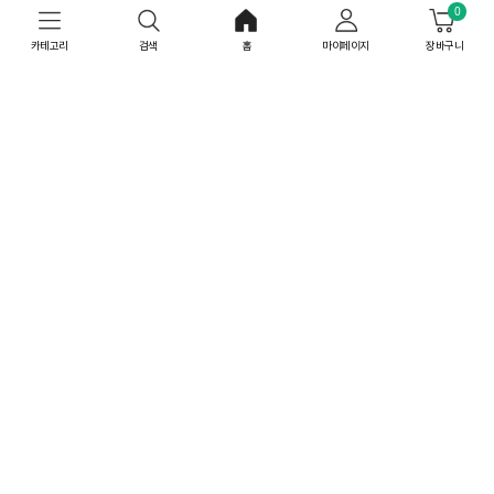
0
신상발견 바로가기
카테고리
검색
홈
마이페이지
장바구니
큐레이션#
더보기
tooltip