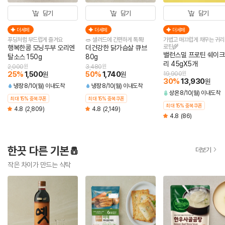
담기
담기
담기
더세페
더세페
더세페
푸딩처럼 부드럽게 즐겨요
🥗 샐러드에 간편하게 톡톡!
가볍고 매끄럽게 채우는 귀리
로틴🌾
행복한콩 모닝두부 오리엔
더건강한 닭가슴살 큐브
밸런스밀 프로틴 쉐이크
탈소스 150g
80g
리 45gX5개
2,000
원
3,480
원
25
%
1,500
50
%
1,740
원
원
19,900
원
30
%
13,930
원
냉장
8/10(월) 이내도착
냉장
8/10(월) 이내도착
상온
8/10(월) 이내도착
최대 15% 중복쿠폰
최대 15% 중복쿠폰
최대 15% 중복쿠폰
4.8
(2,809)
4.8
(2,149)
4.8
(86)
한끗 다른 기본🧂
더보기
작은 차이가 만드는 식탁