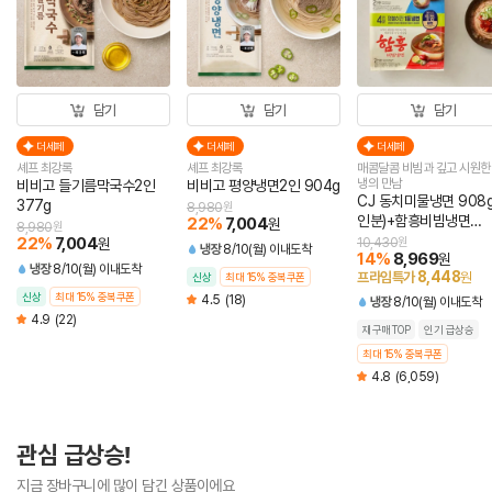
담기
담기
담기
더세페
더세페
더세페
셰프 최강록
셰프 최강록
매콤달콤 비빔과 깊고 시원한
냉의 만남
비비고 들기름막국수2인
비비고 평양냉면2인 904g
CJ 동치미물냉면 908g
377g
8,980
원
인분)+함흥비빔냉면
22
%
7,004
원
8,980
원
474.4g(2인분)
22
%
7,004
원
10,430
원
냉장
8/10(월) 이내도착
14
%
8,969
원
냉장
8/10(월) 이내도착
8,448
프라임특가
원
신상
최대 15% 중복쿠폰
신상
최대 15% 중복쿠폰
4.5
(18)
냉장
8/10(월) 이내도착
4.9
(22)
재구매TOP
인기 급상승
최대 15% 중복쿠폰
4.8
(6,059)
관심 급상승!
지금 장바구니에 많이 담긴 상품이에요