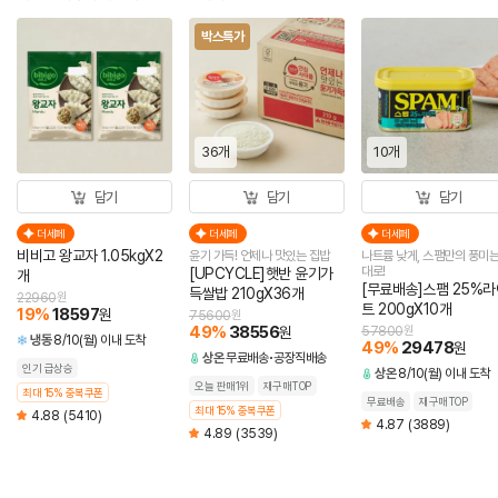
박스특가
36개
10개
담기
담기
담기
더세페
더세페
더세페
비비고 왕교자 1.05kgX2
윤기 가득! 언제나 맛있는 집밥
나트륨 낮게, 스팸만의 풍미는
대로!
[UPCYCLE]햇반 윤기가
개
[무료배송]스팸 25%라
득쌀밥 210gX36개
22960
원
트 200gX10개
19
%
18597
원
75600
원
49
%
38556
원
57800
원
냉동
8/10(월) 이내 도착
49
%
29478
원
상온
무료배송
공장직배송
인기 급상승
상온
8/10(월) 이내 도착
오늘 판매1위
재구매TOP
최대 15% 중복쿠폰
무료배송
재구매TOP
최대 15% 중복쿠폰
4.88
(5410)
4.87
(3889)
4.89
(3539)