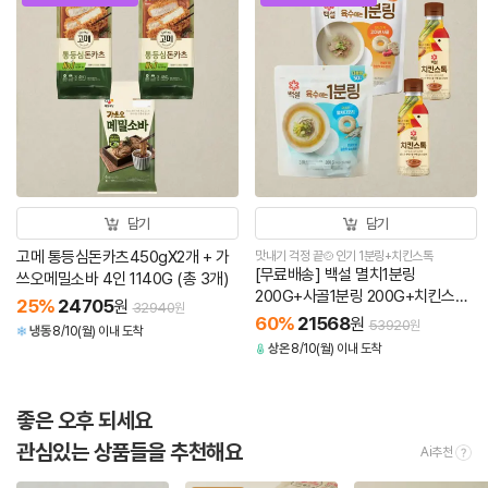
담기
담기
고메 통등심돈카츠450gX2개 + 가
맛내기 걱정 끝🍲인기 1분링+치킨스톡
[무료배송] 백설 멸치1분링
쓰오메밀소바 4인 1140G (총 3개)
200G+사골1분링 200G+치킨스톡
25
%
24705
원
32940
원
350GX2개(총 4개)
60
%
21568
원
53920
원
냉동
8/10(월) 이내 도착
상온
8/10(월) 이내 도착
좋은 오후 되세요
관심있는 상품들을 추천해요
Ai추천
tool