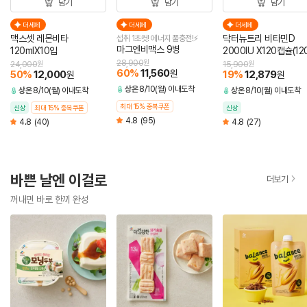
담기
담기
담기
더세페
더세페
더세페
맥스셋 레몬비타
닥터뉴트리 비타민D
섭취 1초컷! 에너지 풀충전!⚡
마그엔비맥스 9병
120mlX10입
2000IU X120캡슐(12
분)
28,900
원
24,000
원
15,900
원
60
%
11,560
원
50
%
12,000
19
%
12,879
원
원
상온
8/10(월) 이내도착
상온
8/10(월) 이내도착
상온
8/10(월) 이내도착
최대 15% 중복쿠폰
신상
최대 15% 중복쿠폰
신상
4.8
(95)
4.8
(40)
4.8
(27)
바쁜 날엔 이걸로
더보기
꺼내면 바로 한끼 완성