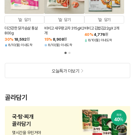
담기
담기
담기
더건강한 닭가슴살 통살
비비고 새우왕교자 315gX2
비비고 김밥김22gX 2개
800g
개
40
%
4,776
원
30
%
18,592
원
15
%
8,908
원
8/10(월) 이내도착
8/10(월) 이내도착
8/10(월) 이내도착
오늘특가 더보기
골라담기
국·탕·찌개
최대
40
%
골라담기
몇시간을 우린거야