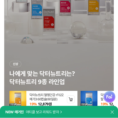
신상
나에게 맞는 닥터뉴트리는?
닥터뉴트리 9종 라인업
fai
일 참치
닥터뉴트리 혈행건강 rTG오
닥터뉴트리 
 (엑스트라버진
메가3 60캡슐(60일분)
랄 B+ X60정
장바구니 담기
장바구니 담기
원
19%
12,879
원
19%
12,87
NEW 매거진
아티클 보고 리워드 받자
닫