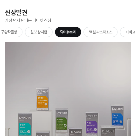
신상발견
가장 먼저 만나는 더마켓 신상
 구황작물빵
칼보 참치캔
닥터뉴트리
백설 파스타소스
비비고