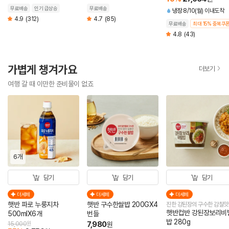
60g (총 5개)
무료배송
인기 급상승
무료배송
냉장
8/10(월) 이내도착
4.9
(312)
4.7
(85)
무료배송
최대 15% 중복쿠
4.8
(43)
가볍게 챙겨가요
더보기
여행 갈 때 이만한 준비물이 없죠
6개
담기
담기
담기
더세페
더세페
더세페
햇반 파로 누룽지차
햇반 구수한쌀밥 200GX4
진한 강된장의 구수한 감칠맛
햇반컵반 강된장보리비
500mlX6개
번들
밥 280g
7,980
15,000
원
원