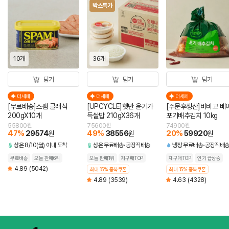
박스특가
10개
36개
담기
담기
담기
더세페
더세페
더세페
[무료배송]스팸 클래식
[UPCYCLE]햇반 윤기가
[주문후생산]비비고 베
200gX10개
득쌀밥 210gX36개
포기배추김치 10kg
55800
원
75600
원
74900
원
47
%
29574
49
%
38556
20
%
59920
원
원
원
상온
8/10(월) 이내 도착
상온
무료배송
공장직배송
냉장
무료배송
공장직배
무료배송
오늘 판매6위
오늘 판매1위
재구매TOP
재구매TOP
인기 급상승
4.89
(5042)
최대 15% 중복쿠폰
최대 15% 중복쿠폰
4.89
(3539)
4.63
(4328)