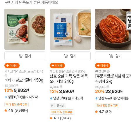
구매자의 만족도가 높은 제품이에요
담기
담기
담기
더세페
더세페
더세페
돼지고기와 소고기로 풍부한 육
깨끗한 흰살 생선 연육 83%
🚚생생배송
즙
삼호 순살 가득 담은 어묵
[주문후생산]해남재 포
비비고 남도떡갈비 450g
오리지널 240g
추김치 2kg
10,980
원
4,080
원
29,900
원
10
%
9,882
원
12
%
3,590
20
%
23,920
원
원
냉동
8/10(월) 이내도착
냉장
8/10(월) 이내도착
냉장
무료배송
업체배송
최대 15% 중복쿠폰
인기 급상승
최대 15% 중복쿠폰
4.8
(9,999+)
4.7
(89)
최대 15% 중복쿠폰
4.8
(1,984)