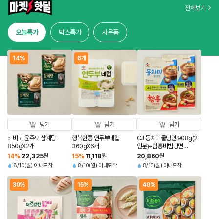
전체보기
오늘특가
박스특가
사은품
14%
6개
담기
담기
담기
비비고 윤주모 삼계탕
행복한콩 연두부네컵
CJ 동치미물냉면 908g(2
850gX2개
360gX6개
인분)+함흥비빔냉면
474.4g(2인분)X2개
14
%
22,325
원
15
%
11,118
원
20,860
원
8/10(월) 이내도착
8/10(월) 이내도착
8/10(월) 이내도착
30%
15%
40%