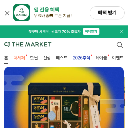
앱 전용 혜택
혜택 받기
무료배송🚚 쿠폰 지급!
프로
검색
홈
더세페
핫딜
신상
베스트
2026추석
테이블
이벤트