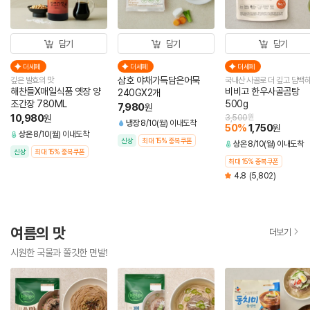
담기
담기
담기
더세페
더세페
더세페
삼호 야채가득담은어묵
깊은 발효의 맛
국내산 사골로 더 깊고 담백
해찬들X매일식품 옛장 양
비비고 한우사골곰탕
240GX2개
조간장 780ML
500g
7,980
원
10,980
원
3,500
원
냉장
8/10(월) 이내도착
50
%
1,750
원
상온
8/10(월) 이내도착
신상
최대 15% 중복쿠폰
상온
8/10(월) 이내도착
신상
최대 15% 중복쿠폰
최대 15% 중복쿠폰
4.8
(5,802)
여름의 맛
더보기
시원한 국물과 쫄깃한 면발!