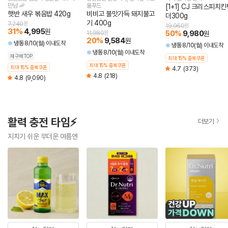
만남 🦐
울푸드
[1+1] CJ 크리스피치킨
햇반 새우 볶음밥 420g
비비고 불맛가득 돼지불고
더300g
기 400g
7,240
원
19,960
원
31
%
4,995
원
50
%
9,980
11,980
원
원
20
%
9,584
원
냉동
8/10(월) 이내도착
냉동
8/10(월) 이내도착
냉동
8/10(월) 이내도착
재구매TOP
최대 15% 중복쿠폰
최대 15% 중복쿠폰
최대 15% 중복쿠폰
4.7
(373)
4.8
(218)
4.8
(9,090)
활력 충전 타임⚡
더보기
지치기 쉬운 무더운 여름엔