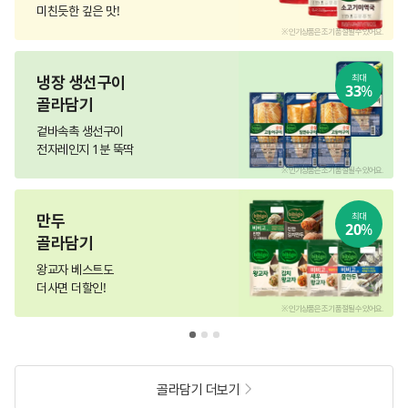
미친듯한 깊은 맛!
.
※ 인기상품은 조기 품절될 수 있어요.
냉장 생선구이
최대
33
%
골라담기
겉바속촉 생선구이
전자레인지 1분 뚝딱
.
※ 인기상품은 조기 품절될 수 있어요.
만두
최대
20
%
골라담기
왕교자 베스트도
더사면 더할인!
.
※ 인기상품은 조기 품절될 수 있어요.
골라담기 더보기