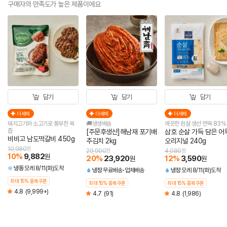
구매자의 만족도가 높은 제품이에요
담기
담기
담기
더세페
더세페
더세페
돼지고기와 소고기로 풍부한 육
🚚생생배송
깨끗한 흰살 생선 연육 83%
즙
[주문후생산]해남재 포기배
삼호 순살 가득 담은 어
비비고 남도떡갈비 450g
추김치 2kg
오리지널 240g
10,980
원
29,900
원
4,080
원
10
%
9,882
원
20
%
23,920
12
%
3,590
원
원
냉동
모레 8/11(화)도착
냉장
무료배송
업체배송
냉장
모레 8/11(화)도착
최대 15% 중복쿠폰
최대 15% 중복쿠폰
최대 15% 중복쿠폰
4.8
(9,999+)
4.7
(91)
4.8
(1,986)