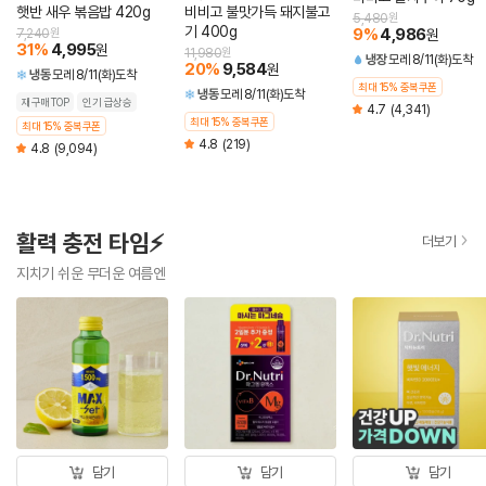
햇반 새우 볶음밥 420g
비비고 불맛가득 돼지불고
5,480
원
기 400g
9
%
4,986
7,240
원
원
31
%
4,995
원
11,980
원
냉장
모레 8/11(화)도착
20
%
9,584
원
냉동
모레 8/11(화)도착
최대 15% 중복쿠폰
냉동
모레 8/11(화)도착
재구매TOP
인기 급상승
4.7
(4,341)
최대 15% 중복쿠폰
최대 15% 중복쿠폰
4.8
(219)
4.8
(9,094)
활력 충전 타임⚡
더보기
지치기 쉬운 무더운 여름엔
담기
담기
담기