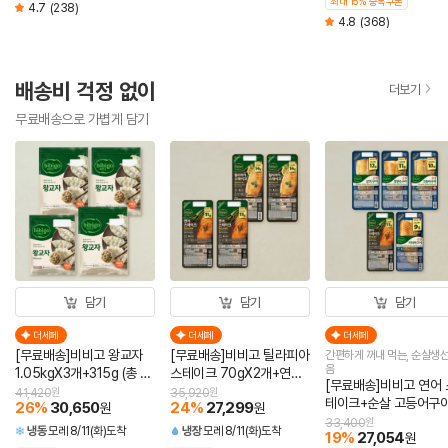
최대 15% 중복쿠폰
4.7
(238)
4.8
(368)
배송비 걱정 없이
더보기
무료배송으로 가볍게 담기
담기
담기
담기
더세페
더세페
더세페
[무료배송]비비고 왕교자
[무료배송]비비고 틸라피아
간편하게 꺼내 먹는, 순살생선
음
1.05kgX3개+315g (총 4
스테이크 70gX2개+연어
[무료배송]비비고 연어 
개)
스테이크 60gX2개 (총 4
41,420
원
35,920
원
테이크+순살 고등어구
26
%
30,650
24
%
27,299
원
원
개)
+순살 삼치구이+순살 
33,400
원
냉동
모레 8/11(화)도착
냉장
모레 8/11(화)도착
19
%
27,054
원
미구이+순살 임연수구