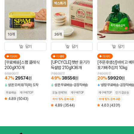
박스특가
10개
36개
담기
담기
담기
더세페
더세페
더세페
[무료배송]스팸 클래식
[UPCYCLE]햇반 윤기가
[주문후생산]비비고 베
200gX10개
득쌀밥 210gX36개
포기배추김치 10kg
55800
원
75600
원
74900
원
47
%
29574
49
%
38556
20
%
59920
원
원
원
상온
모레 8/11(화) 도착
상온
무료배송
공장직배송
냉장
무료배송
공장직배
무료배송
재구매TOP
오늘 판매1위
재구매TOP
재구매TOP
인기 급상승
4.89
(5043)
최대 15% 중복쿠폰
최대 15% 중복쿠폰
4.89
(3544)
4.63
(4331)