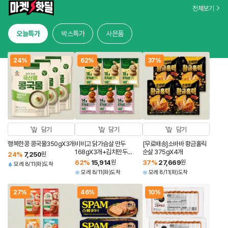
전체보기
오늘특가
박스특가
사은품
24%
62%
37%
담기
담기
담기
행복한콩 콩국물350gX3개
비비고 닭가슴살 만두
[무료배송]소바바 황금홀릭
168gX3개+김치만두
순살 375gX4개
24
%
7,250
원
168gX3개(총 6개)
62
%
15,914
원
37
%
27,669
원
모레 8/11(화)도착
모레 8/11(화)도착
모레 8/11(화)도착
27%
46%
10%