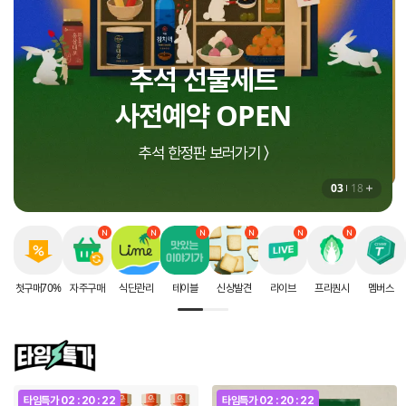
인생에 딱 한번 받는
지금 더세페에서만!
추석 선물세트
8월 셀렉션 구매혜택
할인 혜택
사전예약 OPEN
상하목장 프로즌 그릭요거트 증정 〉
첫구매 70% 할인 받으러가기 〉
추석 한정판 보러가기 〉
03
18
첫구매70%
자주구매
식단관리
테이블
신상발견
라이브
프리퀀시
멤버스
타임특가
02 : 20 : 20
타임특가
02 : 20 : 20