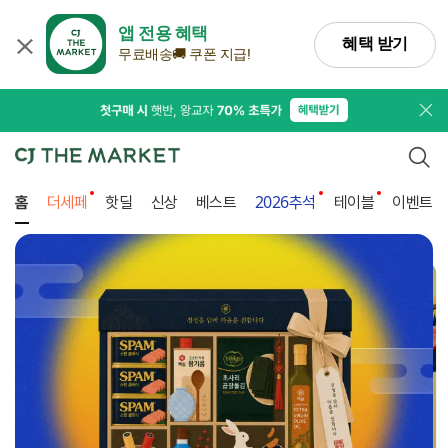
앱 전용 혜택
혜택 받기
무료배송🚚 쿠폰 지급!
프로
검색
홈
더세페
핫딜
신상
베스트
2026추석
테이블
이벤트