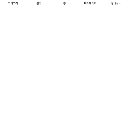
신상발견 바로가기
카테고리
검색
홈
마이페이지
장바구니
큐레이션#
더보기
tooltip