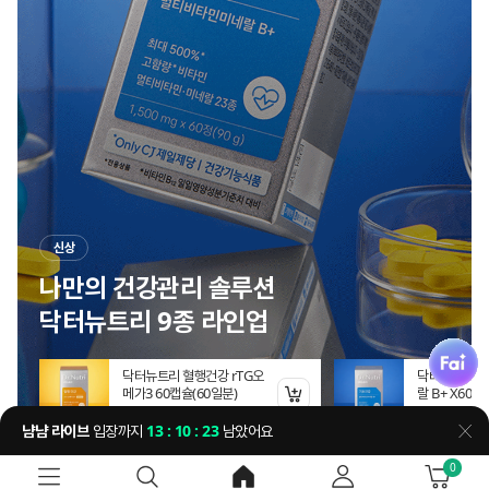
신상
나만의 건강관리 솔루션
닥터뉴트리 9종 라인업
fai
일 참치
닥터뉴트리 혈행건강 rTG오
닥터뉴트리 
 (엑스트라버진
메가3 60캡슐(60일분)
랄 B+ X60정
장바구니 담기
장바구니 담기
원
19%
12,879
원
19%
12,87
냠냠 라이브
입장까지
13 : 10 : 21
남았어요
닫
0