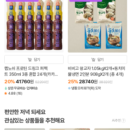
담기
담기
랩노쉬 프로틴 드링크 퍼펙
비비고 왕교자 1.05kgX2개+동치미
트 350ml 3종 혼합 24개(카카
물냉면 2인분 908gX2개 (총 4개)
오 12+바나나 6+그레인 6)
20
%
41760
25
%
28740
원
원
52200
38320
원
원
상온
무료배송
업체배송
냉동
모레 8/11(화) 도착
4.88
(16)
편안한 저녁 되세요
관심있는 상품들을 추천해요
Ai추천
tool