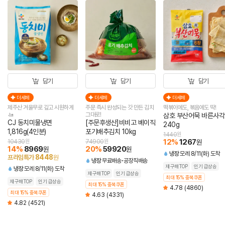
담기
담기
담기
더세페
더세페
더세페
제주산 겨울무로 깊고 시원하게
주문 즉시 완성되는 갓 만든 김치
떡볶이에도, 볶음에도 딱!
🚤
그대로!
삼호 부산어묵 바른사각
CJ 동치미물냉면
[주문후생산]비비고 베이직
240g
1,816g(4인분)
포기배추김치 10kg
1440
원
12
%
1267
10430
원
74900
원
원
14
%
8969
20
%
59920
원
원
냉장
모레 8/11(화) 도착
8448
프라임특가
원
냉장
무료배송
공장직배송
재구매TOP
인기 급상승
냉장
모레 8/11(화) 도착
재구매TOP
인기 급상승
최대 15% 중복쿠폰
재구매TOP
인기 급상승
최대 15% 중복쿠폰
4.78
(4860)
최대 15% 중복쿠폰
4.63
(4331)
4.82
(4521)