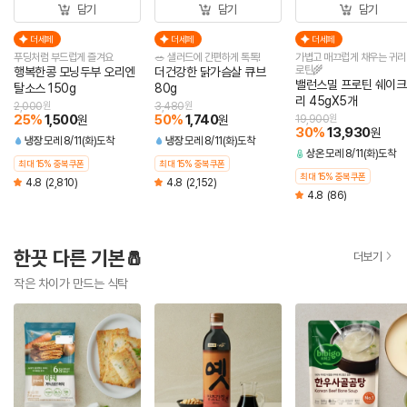
담기
담기
담기
더세페
더세페
더세페
푸딩처럼 부드럽게 즐겨요
🥗 샐러드에 간편하게 톡톡!
가볍고 매끄럽게 채우는 귀리
로틴🌾
행복한콩 모닝두부 오리엔
더건강한 닭가슴살 큐브
밸런스밀 프로틴 쉐이크
탈소스 150g
80g
리 45gX5개
2,000
원
3,480
원
25
%
1,500
50
%
1,740
원
원
19,900
원
30
%
13,930
원
냉장
모레 8/11(화)도착
냉장
모레 8/11(화)도착
상온
모레 8/11(화)도착
최대 15% 중복쿠폰
최대 15% 중복쿠폰
최대 15% 중복쿠폰
4.8
(2,810)
4.8
(2,152)
4.8
(86)
한끗 다른 기본🧂
더보기
작은 차이가 만드는 식탁