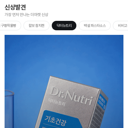
신상발견
가장 먼저 만나는 더마켓 신상
 구황작물빵
칼보 참치캔
닥터뉴트리
백설 파스타소스
비비고