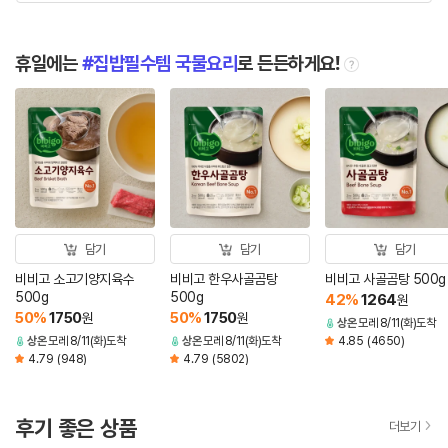
휴일에는
집밥필수템 국물요리
로 든든하게요!
tooltip
담기
담기
담기
비비고 소고기양지육수
비비고 한우사골곰탕
비비고 사골곰탕 500g
500g
500g
42
%
1264
원
50
%
1750
50
%
1750
원
원
상온
모레 8/11(화)도착
상온
모레 8/11(화)도착
상온
모레 8/11(화)도착
4.85
(4650)
4.79
(948)
4.79
(5802)
후기 좋은 상품
더보기