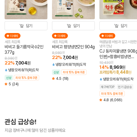
담기
담기
담기
더세페
더세페
더세페
셰프 최강록
셰프 최강록
매콤달콤 비빔과 깊고 시원한
냉의 만남
비비고 들기름막국수2인
비비고 평양냉면2인 904g
CJ 동치미물냉면 908g
377g
8,980
원
인분)+함흥비빔냉면
22
%
7,004
원
8,980
원
474.4g(2인분)
22
%
7,004
원
10,430
원
냉장
모레 8/11(화)도착
14
%
8,969
원
냉장
모레 8/11(화)도착
8,448
프라임특가
원
신상
최대 15% 중복쿠폰
신상
최대 15% 중복쿠폰
4.5
(18)
냉장
모레 8/11(화)도착
5
(24)
재구매TOP
인기 급상승
최대 15% 중복쿠폰
4.8
(6,066)
관심 급상승!
지금 장바구니에 많이 담긴 상품이에요