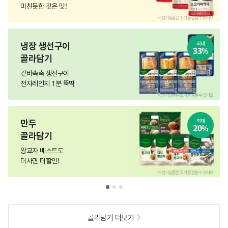
미친듯한 깊은 맛!
.
※ 인기상품은 조기 품절될 수 있어요.
냉장 생선구이
최대
33
%
골라담기
겉바속촉 생선구이
전자레인지 1분 뚝딱
.
※ 인기상품은 조기 품절될 수 있어요.
만두
최대
20
%
골라담기
왕교자 베스트도
더사면 더할인!
.
※ 인기상품은 조기 품절될 수 있어요.
골라담기 더보기