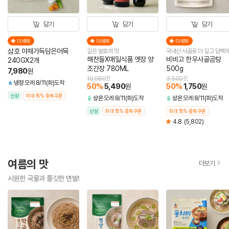
담기
담기
담기
더세페
더세페
더세페
삼호 야채가득담은어묵
깊은 발효의 맛
국내산 사골로 더 깊고 담백
해찬들X매일식품 옛장 양
비비고 한우사골곰탕
240GX2개
조간장 780ML
500g
7,980
원
10,980
원
3,500
원
냉장
모레 8/11(화)도착
50
%
5,490
50
%
1,750
원
원
신상
최대 15% 중복쿠폰
상온
모레 8/11(화)도착
상온
모레 8/11(화)도착
신상
최대 15% 중복쿠폰
최대 15% 중복쿠폰
4.8
(5,802)
여름의 맛
더보기
시원한 국물과 쫄깃한 면발!