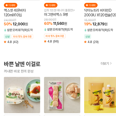
더세페
더세페
더세페
맥스셋 레몬비타
닥터뉴트리 비타민D
섭취 1초컷! 에너지 풀충전!⚡
마그엔비맥스 9병
120mlX10입
2000IU X120캡슐(12
분)
28,900
원
24,000
원
15,900
원
60
%
11,560
원
50
%
12,000
19
%
12,879
원
원
상온
모레 8/11(화)도착
상온
모레 8/11(화)도착
상온
모레 8/11(화)도착
최대 15% 중복쿠폰
신상
최대 15% 중복쿠폰
신상
4.8
(96)
4.8
(42)
4.8
(29)
바쁜 날엔 이걸로
더보기
꺼내면 바로 한끼 완성