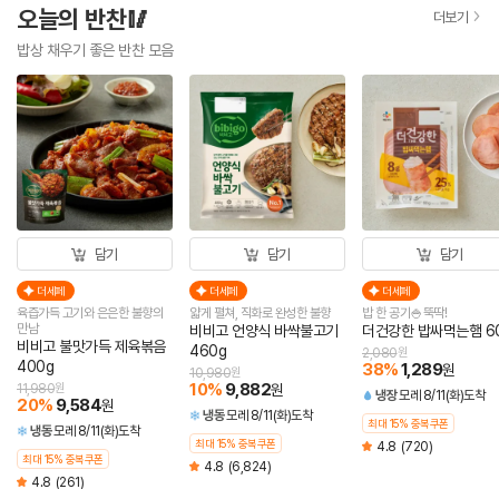
오늘의 반찬🥢
더보기
밥상 채우기 좋은 반찬 모음
담기
담기
담기
더세페
더세페
더세페
육즙가득 고기와 은은한 불향의
얇게 펼쳐, 직화로 완성한 불향
밥 한 공기🍚뚝딱!
만남
비비고 언양식 바싹불고기
더건강한 밥싸먹는햄 6
비비고 불맛가득 제육볶음
460g
2,080
원
400g
38
%
1,289
원
10,980
원
10
%
9,882
11,980
원
원
냉장
모레 8/11(화)도착
20
%
9,584
원
냉동
모레 8/11(화)도착
최대 15% 중복쿠폰
냉동
모레 8/11(화)도착
최대 15% 중복쿠폰
4.8
(720)
최대 15% 중복쿠폰
4.8
(6,824)
4.8
(261)