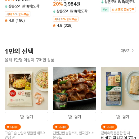
상온
모레 8/11(화)도착
20
%
3,984
원
상온
모레 8/11(화)도착
신상
최대 15% 중복쿠폰
상온
모레 8/11(화)도착
최대 15% 중복쿠폰
최대 15% 중복쿠폰
4.9
(486)
4.8
(328)
1만의 선택
더보기
올해 1만명 이상이 구매한 상품
담기
담기
담기
더세페
더세페
더세페
고슬고슬 밥알과 탱글한 새우의
단짠단짠 불향까지, 한국인의 소
겉바속촉 든든한 한 끼
만남 🦐
울푸드
비비고 갈치구이 70g