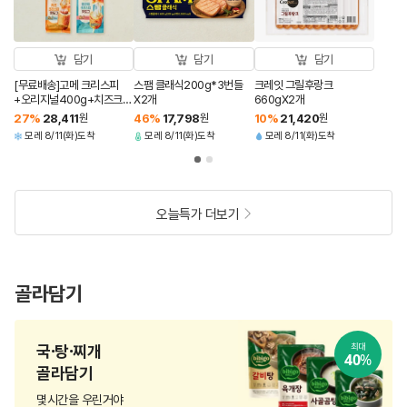
담기
담기
담기
[무료배송]고메 크리스피
스팸 클래식200g*3번들
크레잇 그릴후랑크
+오리지널400g+치즈크리
X2개
660gX2개
스피+통모짜핫도그340g
27
%
28,411
원
46
%
17,798
원
10
%
21,420
원
(총 4개)
모레 8/11(화)도착
모레 8/11(화)도착
모레 8/11(화)도착
오늘특가 더보기
골라담기
국·탕·찌개
최대
40
%
골라담기
몇시간을 우린거야