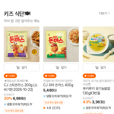
키즈 식단🍽️
더보기
아이 밥 고민 덜어주는 메뉴
담기
담기
담기
더세페
더세페
더세페
🥩통등심이 통째로!🥩
한입에 쏙! 우리아이 밥반찬
100% 유기농 쌀과 물로만 
어요🧒
CJ 스틱돈까스 200g (소
CJ 꼬마 돈까스 400g
푸키루키 유기농쌀밥
비기한:2026-10-22)
5,480
원
130gX3번들
9,980
원
냉동
모레 8/11(화)도착
30
%
6,986
원
5,900
원
43
%
3,363
원
최대 15% 중복쿠폰
냉동
모레 8/11(화)도착
4.8
(3,121)
상온
모레 8/11(화)도착
최대 15% 중복쿠폰