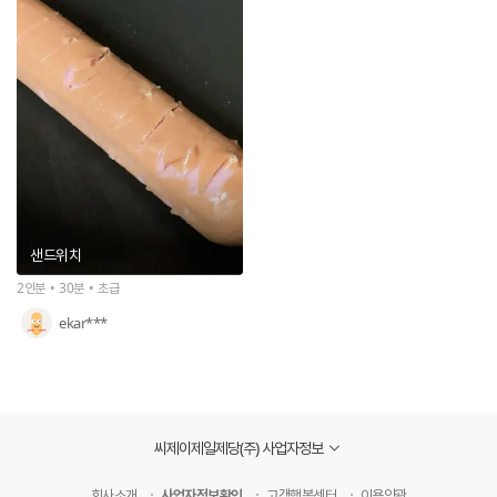
샌드위치
2인분
30분
초급
ekar***
씨제이제일제당(주) 사업자정보
회사소개
사업자정보확인
고객행복센터
이용약관