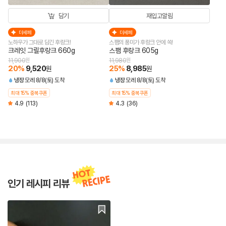
재입고알림
담기
더세페
더세페
노하우가 그대로 담긴 후랑크!
스팸의 풍미가 후랑크 안에 쏙!
크레잇 그릴후랑크 660g
스팸 후랑크 605g
11,900
원
11,980
원
20
%
9,520
25
%
8,985
원
원
냉장
모레 8/8(토)
도착
냉장
모레 8/8(토)
도착
최대 15% 중복쿠폰
최대 15% 중복쿠폰
4.9
(113)
4.3
(36)
인기 레시피 리뷰