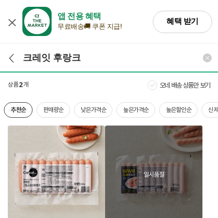
앱 전용 혜택
혜택 받기
무료배송🚚 쿠폰 지급!
검색어 입력
검색
상품
2
개
오네 배송 상품만 보기
추천순
판매량순
낮은가격순
높은가격순
높은할인순
신
일시품절